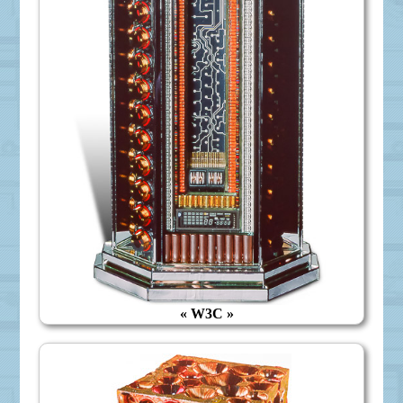
« W3C »