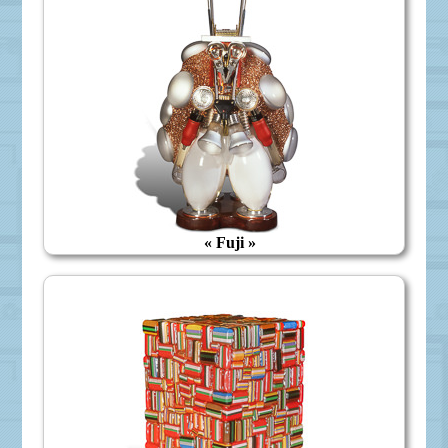
« Fuji »