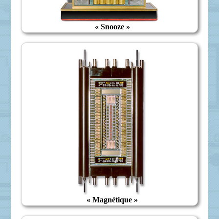
« Snooze »
« Magnétique »