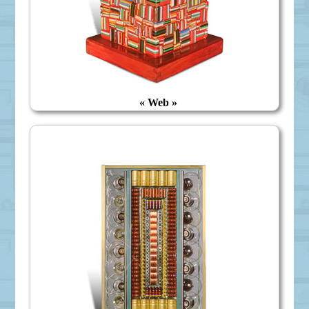
« Web »