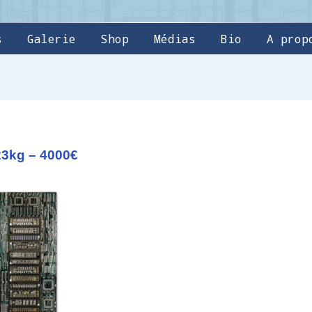
s
Galerie
Shop
Médias
Bio
A prop
23kg – 4000€