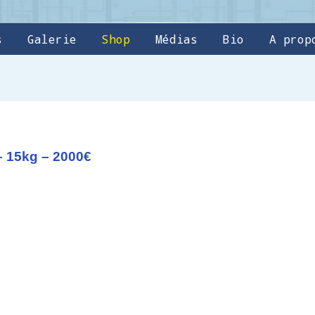
s
Galerie
Shop
Médias
Bio
A prop
– 15kg – 2000€