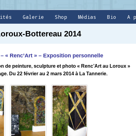
ités
Galerie
Shop
Médias
Bio
A 
Loroux-Bottereau 2014
– « Renc’Art » – Exposition personnelle
on de peinture, sculpture et photo « Renc’Art au Loroux »
ge. Du 22 février au 2 mars 2014 à La Tannerie.