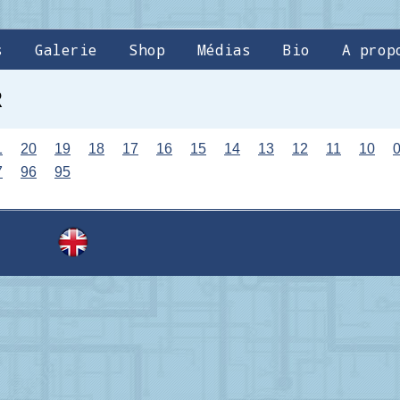
s
Galerie
Shop
Médias
Bio
A prop
R
1
20
19
18
17
16
15
14
13
12
11
10
7
96
95