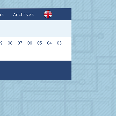
os
Archives
09
08
07
06
05
04
03