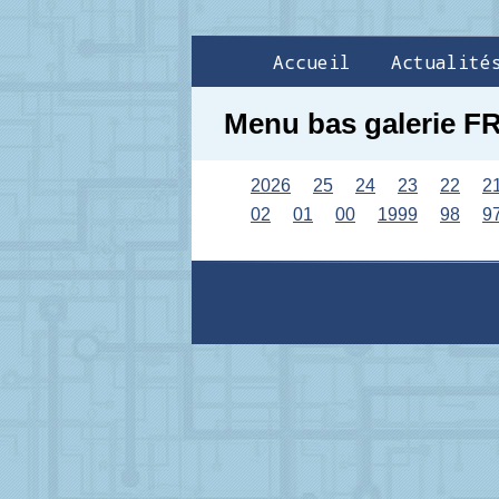
Accueil
Actualité
Menu bas galerie F
2026
25
24
23
22
2
02
01
00
1999
98
9