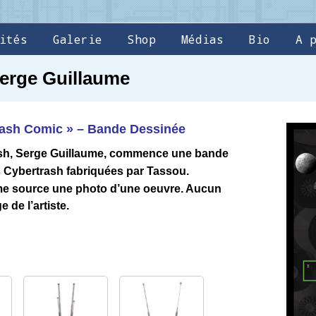
ités
Galerie
Shop
Médias
Bio
A 
erge Guillaume
rash Comic » – Bande Dessinée
rash, Serge Guillaume, commence une bande
s Cybertrash fabriquées par Tassou.
me source une photo d’une oeuvre. Aucun
 de l’artiste.