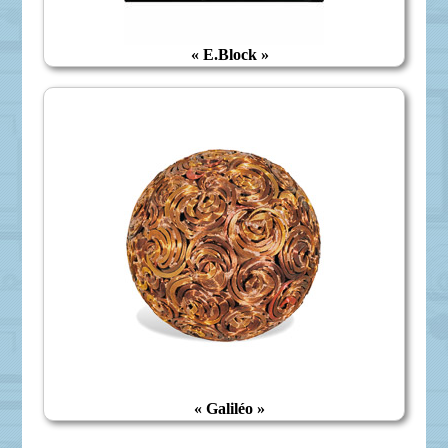
« E.Block »
« Galiléo »