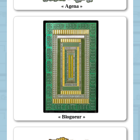
« Agena »
« Blogueur »