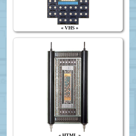
« VHS »
« HTML »