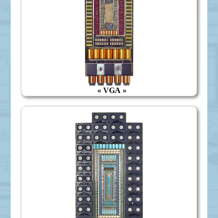
« VGA »