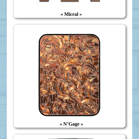
« Micral »
« N’Gage »