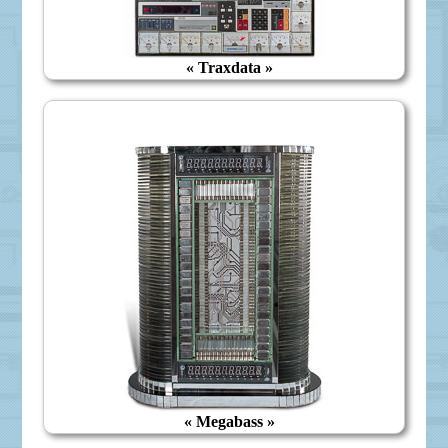
« Traxdata »
« Megabass »