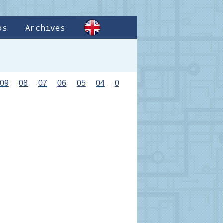
os
Archives
09
08
07
06
05
04
0