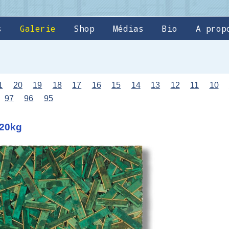
s
Galerie
Shop
Médias
Bio
A prop
1
20
19
18
17
16
15
14
13
12
11
10
97
96
95
 20kg