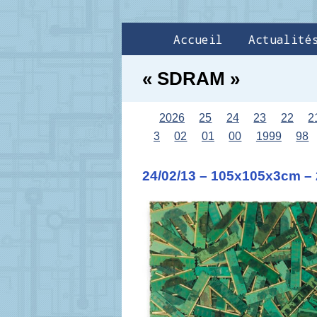
Accueil
Actualité
« SDRAM »
2026
25
24
23
22
2
3
02
01
00
1999
98
24/02/13 – 105x105x3cm –