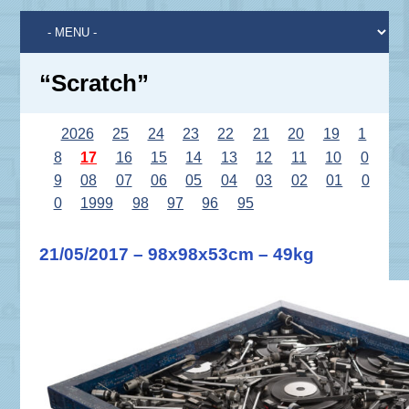
“Scratch”
2026
25
24
23
22
21
20
19
1
8
17
16
15
14
13
12
11
10
0
9
08
07
06
05
04
03
02
01
0
0
1999
98
97
96
95
21/05/2017 – 98x98x53cm – 49kg