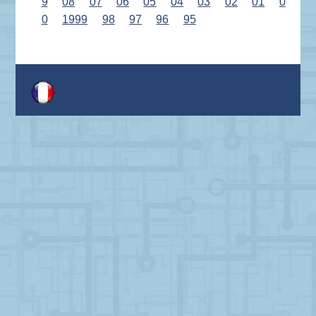
9
08
07
06
05
04
03
02
01
0
0
1999
98
97
96
95