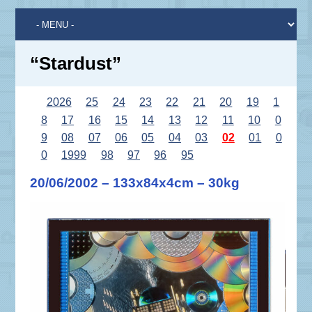
“Stardust”
2026
25
24
23
22
21
20
19
1
8
17
16
15
14
13
12
11
10
0
9
08
07
06
05
04
03
02
01
0
0
1999
98
97
96
95
20/06/2002 – 133x84x4cm – 30kg