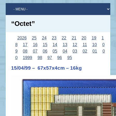
“Octet”
2026
25
24
23
22
21
20
19
1
8
17
16
15
14
13
12
11
10
0
9
08
07
06
05
04
03
02
01
0
0
1999
98
97
96
95
15/04/99 – 67x57x4cm – 16kg