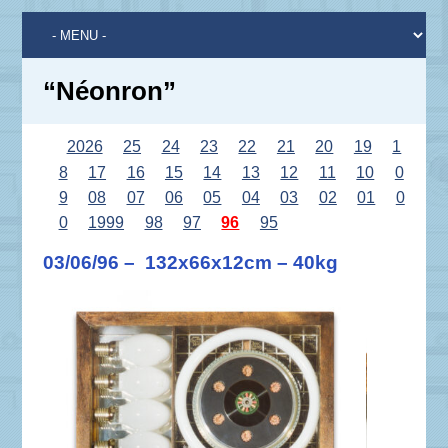
“Néonron”
2026
25
24
23
22
21
20
19
1
8
17
16
15
14
13
12
11
10
0
9
08
07
06
05
04
03
02
01
0
0
1999
98
97
96
95
03/06/96 – 132x66x12cm – 40kg